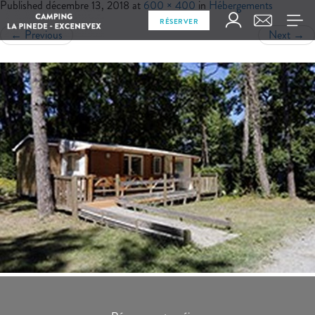
Published
décembre 13, 2018
at
600 × 400
in
Hébergements
RÉSERVER
←
Previous
Next
→