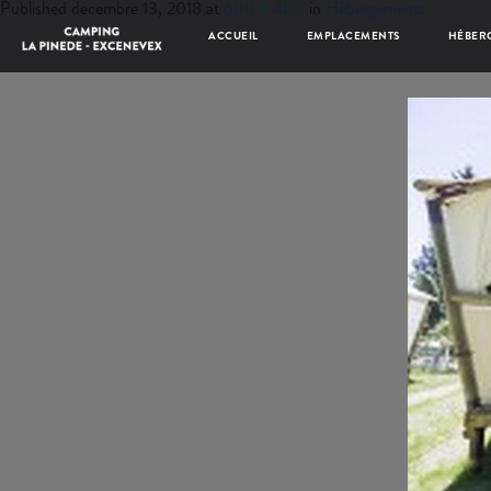
Published
décembre 13, 2018
at
600 × 400
in
Hébergements
ACCUEIL
EMPLACEMENTS
HÉBER