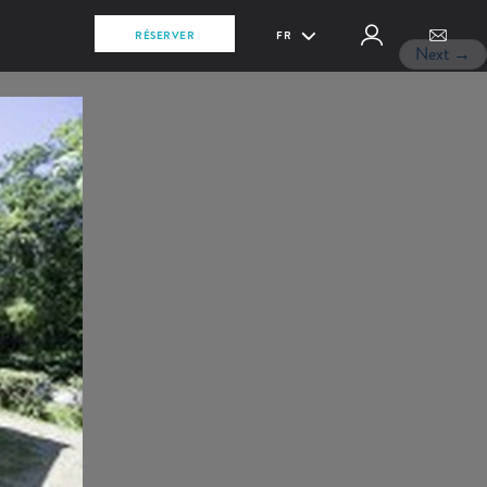
RÉSERVER
FR
Next
→