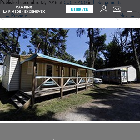
Published
décembre 13, 2018
at
600 × 400
in
Hébergements
RÉSERVER
←
Previous
Next
→