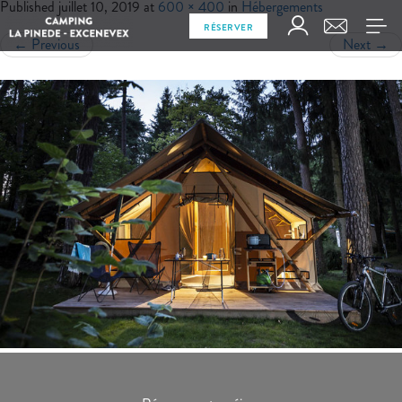
Published
juillet 10, 2019
at
600 × 400
in
Hébergements
RÉSERVER
←
Previous
Next
→