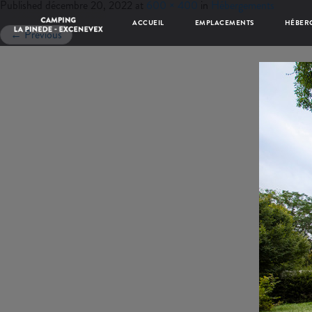
Published
décembre 20, 2022
at
600 × 400
in
Hébergements
ACCUEIL
EMPLACEMENTS
HÉBER
←
Previous