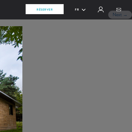
RÉSERVER
FR
Next
→