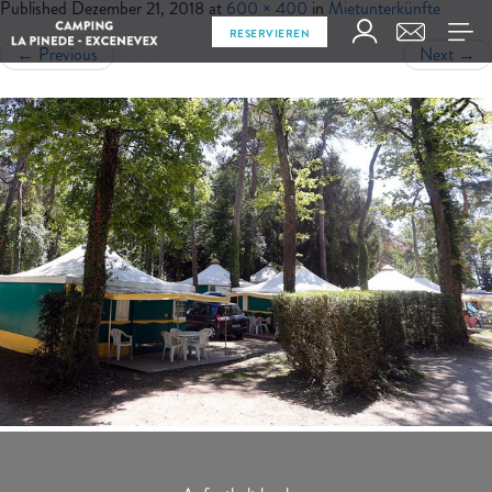
Published
Dezember 21, 2018
at
600 × 400
in
Mietunterkünfte
RESERVIEREN
←
Previous
Next
→