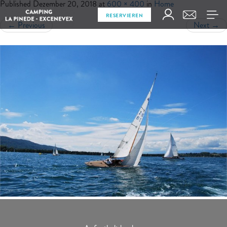
Published
Dezember 20, 2018
at
600 × 400
in
Home
RESERVIEREN
←
Previous
Next
→