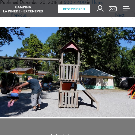
Published
Dezember 20, 2018
at
600 × 400
in
Home
RESERVIEREN
←
Previous
Next
→