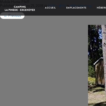
Mobile Home PMR
Published
décembre 21, 2018
at
600 × 400
in
Hébergements
ACCUEIL
EMPLACEMENTS
HÉBER
←
Previous