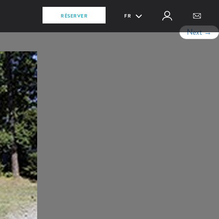
RÉSERVER
FR
Next
→