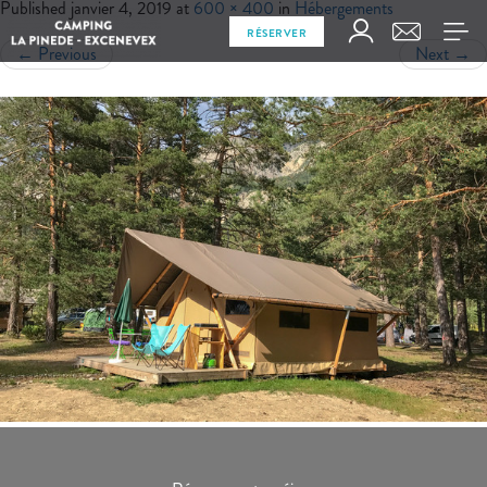
Published
janvier 4, 2019
at
600 × 400
in
Hébergements
RÉSERVER
←
Previous
Next
→