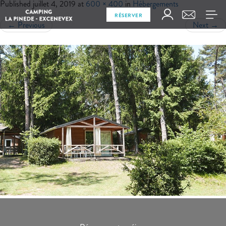
Published
juillet 4, 2019
at
600 × 400
in
Hébergements
RÉSERVER
←
Previous
Next
→