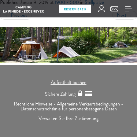
Published
Januar 9, 2019
at
1900 × 500
in
Stellplätze
RESERVIEREN
←
Previous
Next
→
Aufenthalt buchen
Sichere Zahlung
Rechtliche Hinweise -
Allgemeine Verkaufsbedingungen -
Datenschutzrichtlinie für personenbezogene Daten
Verwalten Sie Ihre Zustimmung