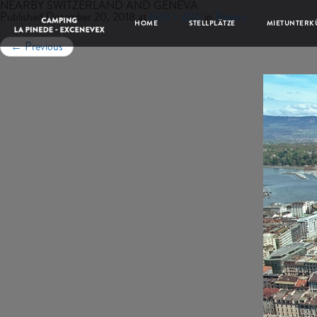
NEARBY SWITZERLAND AND GENEVA
Published
Dezember 20, 2018
at
600 × 400
in
Region
HOME
STELLPLÄTZE
MIETUNTERK
←
Previous