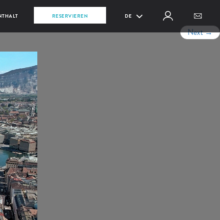
NTHALT
RESERVIEREN
DE
Next
→