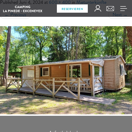
Published
Juni 4, 2024
at
600 × 400
in
Mietunterkünfte
RESERVIEREN
←
Previous
Next
→