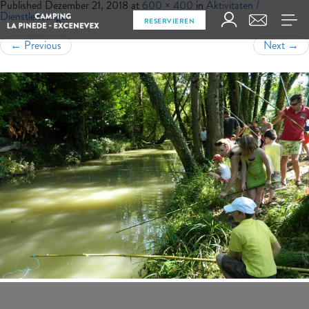
Published
Dezember 21, 2018
at
600 × 400
in
Aktivitaten /
Dienstleistungen
RESERVIEREN
←
Previous
Next
→