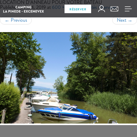
LOCATION D’ANNEAU POUR VOTRE BATEAU
Published
juillet 4, 2019
at
600 × 400
in
Activités / Services
RÉSERVER
←
Previous
Next
→