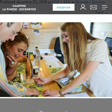
Published
décembre 20, 2018
at
600 × 400
in
Activités / Services
RÉSERVER
←
Previous
Next
→