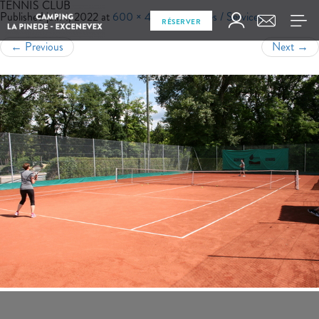
TENNIS CLUB
Published
juin 1, 2022
at
600 × 400
in
Activités / Services
RÉSERVER
←
Previous
Next
→