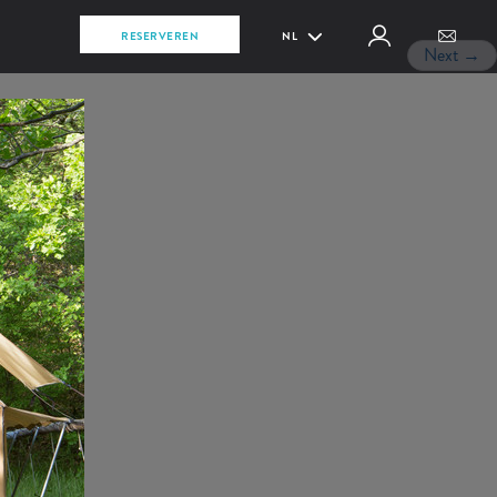
RESERVEREN
NL
Next
→