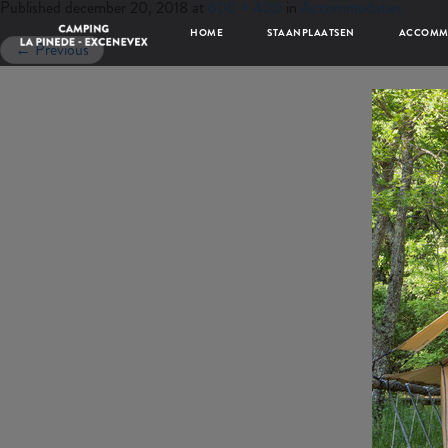
Published
december 20, 2018
at
600 × 400
in
Accommodaties
HOME
STAANPLAATSEN
ACCOMM
←
Previous