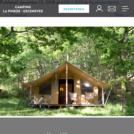
Published
december 13, 2018
at
600 × 400
in
Accommodaties
RESERVEREN
←
Previous
Next
→